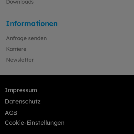
kein Müll – 100 % wiederverwendbar
Downloads
Langlebig: Robuster Edelstahl –
unempfindlich und formstabil Neutral &
universell: Passt optisch in jede
Informationen
Praxisumgebung Optional mit Gravur
erhältlich:Für ein einheitliches Praxisbild
Anfrage senden
können Sie die Edelstahlbecher auch mit
individueller Lasergravur bestellen – zum
Karriere
Beispiel mit Praxisnamen oder
Newsletter
Logo. Senden Sie hierfür Ihr Logo an
druck@beycodent.de oder nutzen Sie den
Konfigurator auf der Website.
Impressum
Datenschutz
AGB
Cookie-Einstellungen