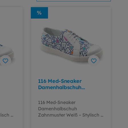
%
116 Med-Sneaker
Damenhalbschuh
Zahnmuster/weiß
116 Med-Sneaker
Damenhalbschuh
lisch &
Zahnmuster Weiß – Stylisch &
-
funktionalDer 116 Med-
m
Sneaker von ELDAN im