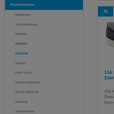
Praxisfashion
%
Neuheiten
Schutzkleidung
DAMEN
HERREN
SCHUHE
Socken
116
Print-Shirts
Dam
Musterkollektion
116 
STICK-SERVICE
Dame
Katalog
Komf
116 
Waschmittel
ist s