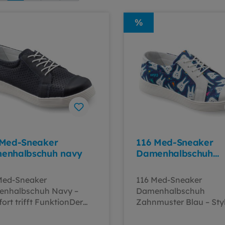
%
 Med-Sneaker
116 Med-Sneaker
enhalbschuh navy
Damenhalbschuh
Zahnmuster blau
Med-Sneaker
116 Med-Sneaker
nhalbschuh Navy –
Damenhalbschuh
ort trifft FunktionDer
Zahnmuster Blau – Sty
Med-Sneaker von ELDAN
funktionalDer 116 Med
peziell für medizinische
Sneaker von ELDAN i