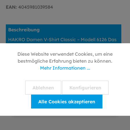
EAN:
4045981039584
Beschreibung
HAKRO Damen V-Shirt Classic – Modell 6126 Das
klassische V-Shirt Modell 6126 von HAKRO
verbindet zeitloses Design mit hohem…
Mehr
Diese Website verwendet Cookies, um eine
bestmögliche Erfahrung bieten zu können.
Bewertungen
Mehr Informationen ...
Ablehnen
Konfigurieren
Alle Cookies akzeptieren