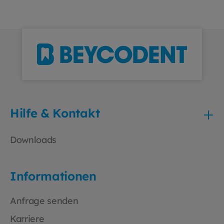
drei funktionale Taschen machen ihn zum
idealen Begleiter in Klinik, Praxis oder Labor.
Produktmerkmale Material: 100 %
Baumwolle, ca. 200 g/m² Länge: Gr. 50 = ca.
105 cm Ausstattung: Stehkragen Verdeckte
Druckknopfleiste 2 Seitentaschen 1
Brusttasche Rückengurt Rückenschlitz Ihre
Vorteile Pflegeleicht und kochfest –
waschbar bis 95 °C Atmungsaktive
Baumwolle für hohen Tragekomfort
Hilfe & Kontakt
Klassisches Design für einen professionellen
Auftritt Bewegungsfreiheit durch
Rückenfalte und Gehschlitz
Downloads
Informationen
Anfrage senden
Karriere