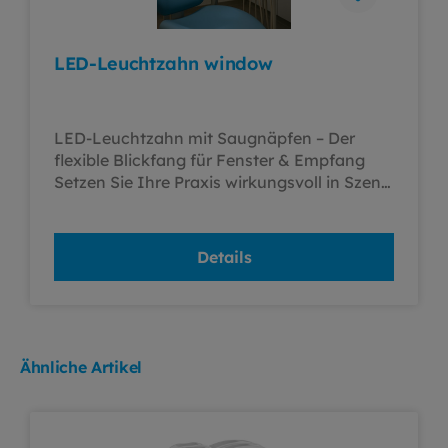
LED-Leuchtzahn window
LED-Leuchtzahn mit Saugnäpfen – Der
flexible Blickfang für Fenster & Empfang
Setzen Sie Ihre Praxis wirkungsvoll in Szene!
Der LED-Leuchtzahn mit Saugnapf-
Befestigung eignet sich perfekt für
Fensterflächen, Glastüren oder glatte
Details
Fronten und sorgt sowohl im Innenraum als
auch nach außen für maximale
Aufmerksamkeit. Ideal für Zahnarztpraxen,
Dentallabore oder modern gestaltete
Wartebereiche. Der hochwertige
Ähnliche Artikel
Leuchtkörper aus OPAL-Acrylglas garantiert
eine gleichmäßige, elegante Lichtverteilung.
Im Inneren sorgt ein geschütztes,
energiesparendes LED-Band für langlebige,