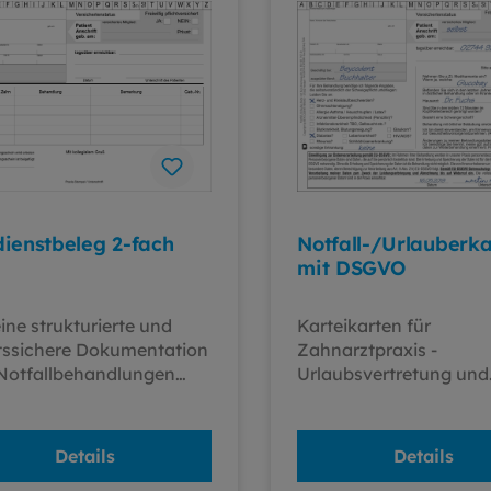
ienstbeleg 2-fach
Notfall-/Urlauberka
mit DSGVO
ine strukturierte und
Karteikarten für
tssichere Dokumentation
Zahnarztpraxis -
Notfallbehandlungen
Urlaubsvertretung und
t der
NotfälleDiese Karteika
stdurchschreibende
sind speziell für
ienstbeleg im DIN A5-
Zahnarztpraxen konzip
Details
Details
at eine optimale Lösung
um eine nahtlose