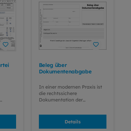
rtei
Beleg über
Dokumentenabgabe
In einer modernen Praxis ist
die rechtssichere
Dokumentation der
rten
Aushändigung von
Patientenunterlagen
iert,
unerlässlich. Der "Beleg über
Details
Dokumentenabgabe" im