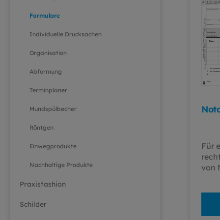
Formulare
Individuelle Drucksachen
Organisation
Abformung
Terminplaner
Notd
Mundspülbecher
Röntgen
Für e
Einwegprodukte
rech
Nachhaltige Produkte
von 
biete
Praxisfashion
selb
Notd
Schilder
Form