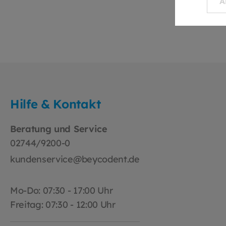
A
Ände
Flexi
Mate
einf
Aust
Viels
vers
wie G
Kunststoff
Hilfe & Kontakt
beac
Medi
Sie d
Beratung und Service
Pati
02744/9200-0
trag
kundenservice@beycodent.de
reib
bei.
Mo-Do: 07:30 - 17:00 Uhr
Freitag: 07:30 - 12:00 Uhr