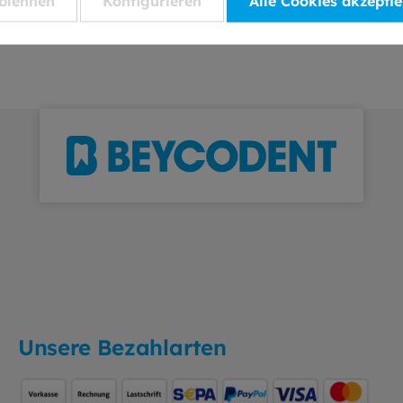
blehnen
Konfigurieren
Alle Cookies akzepti
Fragen oder
rstützung beim Ausfüllen
Bestellscheins
tigen. Kontaktieren Sie
ach unser
ensupport-Team, und
helfen Ihnen gerne
r. Tel.: 02744/9200-19
 kundenservice@medico
vice.de
Unsere Bezahlarten