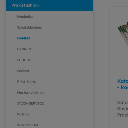
Praxisfashion
Neuheiten
Schutzkleidung
DAMEN
HERREN
SCHUHE
Socken
Kat
Print-Shirts
- ko
Musterkollektion
Kata
STICK-SERVICE
Kost
Katalog
Prax
dem 
Waschmittel
PRAX