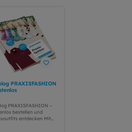
alog PRAXISFASHION
stenlos
log PRAXISFASHION –
enlos bestellen und
isoutfits entdecken Mit
kostenlosen Katalog
ISFASHION erhälten