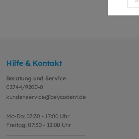
A
Sie 
Unte
des 
benö
einf
Kund
wir 
weite
oder
Hilfe & Kontakt
-ser
Beratung und Service
02744/9200-0
kundenservice@beycodent.de
Mo-Do: 07:30 - 17:00 Uhr
Freitag: 07:30 - 12:00 Uhr